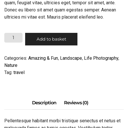
quam, feugiat vitae, ultricies eget, tempor sit amet, ante.
Donec eu libero sit amet quam egestas semper. Aenean
ultricies mi vitae est. Mauris placerat eleifend leo.
HIDDEN
Add to basket
PEOPLE
QUANTITY
Categories:
Amazing & Fun
,
Landscape
,
Life Photography
,
Nature
Tag:
travel
Pellentesque habitant morbi tristique senectus et netus et
malesuada fames ac turpis egestas. Vestibulum tortor